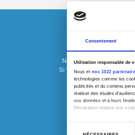
Consentement
Nous sommes spécialisés da
Utilisation responsable de 
Si Vous êtes un architecte, 
Nous et
nos 1022 partenair
technologies comme les cooki
publicités et du contenu per
réaliser des études d’audienc
vos données et à leurs final
Déclaration relative aux cooki
Si vous le permettez, nous a
Sélection
du
Collecter des informatio
NÉCESSAIRES