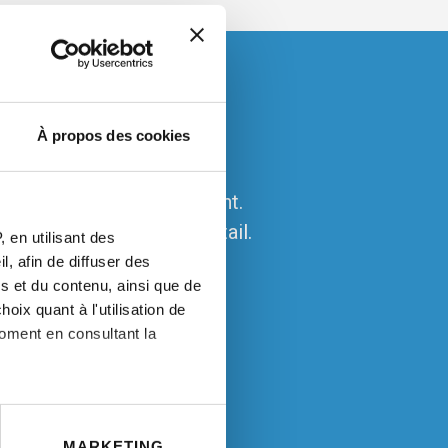
À propos des cookies
alisées et dans rapidement.
liquer Vos besoins en détail.
 en utilisant des
, afin de diffuser des
s et du contenu, ainsi que de
oix quant à l'utilisation de
moment en consultant la
à plusieurs mètres près
MARKETING