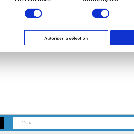
 en l'analysant activement pour en relever les caractéristiques s
aitement de vos données personnelles et définir vos préférences
er ou retirer votre consentement à tout moment à partir de la dé
Autoriser la sélection
e personnaliser le contenu et les annonces, d'offrir des fonctio
rafic. Nous partageons également des informations sur l'utilisati
, de publicité et d'analyse, qui peuvent combiner celles-ci avec
ils ont collectées lors de votre utilisation de leurs services.