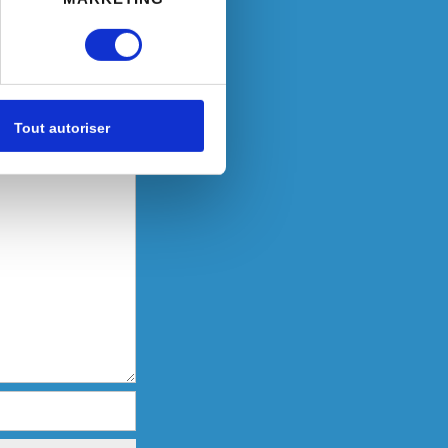
pécifiques (empreintes
, reportez-vous à la
section «
claration sur les cookies.
Tout autoriser
nnalités relatives aux médias
on de notre site avec nos
 d'autres informations que