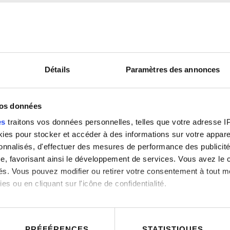
Détails
Paramètres des annonces
DITES VOS BESOINS
ns la conception de solutions d'éclairage personn
vos données
un designer ou un manager, contactez-nous pour exp
es
traitons vos données personnelles, telles que votre adresse IP,
es pour stocker et accéder à des informations sur votre appareil
sonnalisés, d'effectuer des mesures de performance des publicité
e, favorisant ainsi le développement de services. Vous avez le ch
ités. Vous pouvez modifier ou retirer votre consentement à tout 
es ou en cliquant sur l'icône de confidentialité.
imerions également :
ns sur votre localisation géographique qui peuvent être précises 
PRÉFÉRENCES
STATISTIQUES