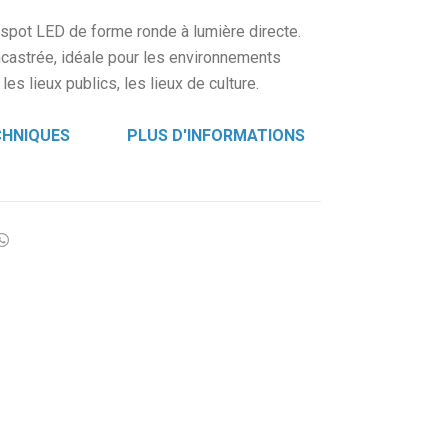
L'HOMME
spot LED de forme ronde à lumière directe.
RÈGLEMENTS
encastrée, idéale pour les environnements
es lieux publics, les lieux de culture.
FINITIONS ET ACCESSOIRES
CHNIQUES
PLUS D'INFORMATIONS