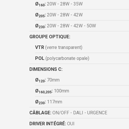
Ø
:
20W - 28W - 35W
160
Ø
:
20W - 28W - 42W
205
Ø
:
20W - 28W - 42W - 50W
230
GROUPE OPTIQUE:
VTR
(verre transparent)
POL
(polycarbonate opale)
DIMENSIONS C:
Ø
:
70mm
120
Ø
:
100mm
160,205
Ø
:
117mm
230
CÂBLAGE:
ON/OFF - DALI - URGENCE
DRIVER INTÉGRÉ:
OUI