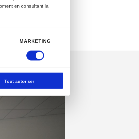
moment en consultant la
à plusieurs mètres près
MARKETING
pécifiques (empreintes
, reportez-vous à la
section «
claration sur les cookies.
Tout autoriser
nnalités relatives aux médias
on de notre site avec nos
 d'autres informations que