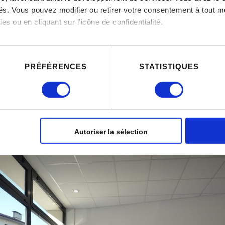
ités. Vous pouvez modifier ou retirer votre consentement à tout 
es ou en cliquant sur l'icône de confidentialité.
imerions également :
ns sur votre localisation géographique qui peuvent être précises 
PRÉFÉRENCES
STATISTIQUES
 en l'analysant activement pour en relever les caractéristiques s
aitement de vos données personnelles et définir vos préférences
er ou retirer votre consentement à tout moment à partir de la dé
Autoriser la sélection
e personnaliser le contenu et les annonces, d'offrir des fonctio
rafic. Nous partageons également des informations sur l'utilisati
, de publicité et d'analyse, qui peuvent combiner celles-ci avec
ils ont collectées lors de votre utilisation de leurs services.