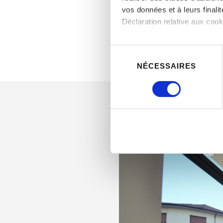
vos données et à leurs final
Déclaration relative aux cooki
Si vous le permettez, nous a
Sélection
du
Collecter des informatio
NÉCESSAIRES
consentement
Identifier votre appareil
digitales).
Pour en savoir plus sur le tr
Détails »
. Vous pouvez modifi
Les cookies nous permettent d
sociaux et d'analyser notre t
partenaires de médias sociaux
vous leur avez fournies ou qu'