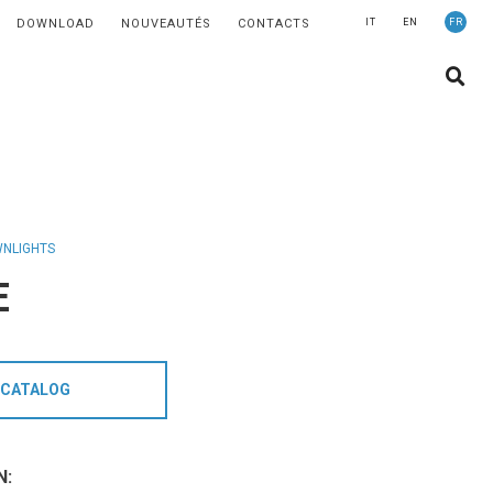
DOWNLOAD
NOUVEAUTÉS
CONTACTS
IT
EN
FR
ENTREPRISE
HISTOIRES
NOUVEAUTÉS
CONTACTS
ÉCLAIRAGE
NLIGHTS
E
DOMAINES D’APPLICATION
PRODUITS
CATALOG
MÉDICAL
PRODUITS
HCL - ÉCLAIRAGE CENTRÉ SUR
N: