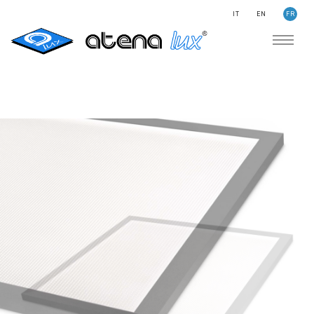
IT
EN
FR
ENTREPRISE
HISTOIRES
RECHERCHER
NOUVEAUTÉS
CONTACTS
ÉCLAIRAGE
DOMAINES D’APPLICATION
PRODUITS
MÉDICAL
PRODUITS
HCL - ÉCLAIRAGE CENTRÉ SUR L'HOMME