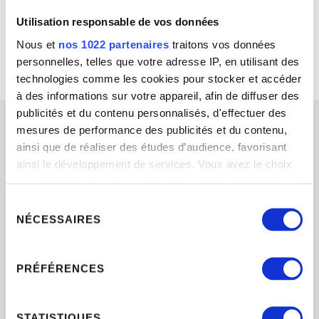
Utilisation responsable de vos données
Nous et
nos 1022 partenaires
traitons vos données
personnelles, telles que votre adresse IP, en utilisant des
technologies comme les cookies pour stocker et accéder
à des informations sur votre appareil, afin de diffuser des
publicités et du contenu personnalisés, d'effectuer des
mesures de performance des publicités et du contenu,
ainsi que de réaliser des études d’audience, favorisant
ainsi le développement de services. Vous avez le choix
quant à l'utilisation de vos données et à leurs finalités.
Vous pouvez modifier ou retirer votre consentement à
Sélection
tout moment en consultant la Déclaration relative aux
du
NÉCESSAIRES
cookies ou en cliquant sur l'icône de confidentialité.
consentement
Si vous le permettez, nous aimerions également :
PRÉFÉRENCES
Collecter des informations sur votre localisation
géographique qui peuvent être précises à plusieurs
STATISTIQUES