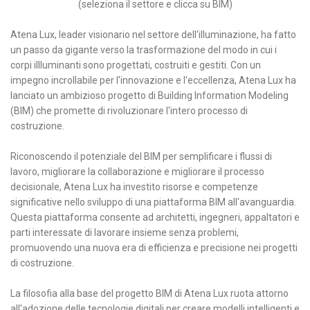
(seleziona il settore e clicca su BIM)
HCL - LUCE UMANOCENTRICA
NORMATIVE
Atena Lux, leader visionario nel settore dell'illuminazione, ha fatto
un passo da gigante verso la trasformazione del modo in cui i
FINITURE E ACCESSORI
corpi illluminanti sono progettati, costruiti e gestiti. Con un
impegno incrollabile per l'innovazione e l'eccellenza, Atena Lux ha
lanciato un ambizioso progetto di Building Information Modeling
(BIM) che promette di rivoluzionare l'intero processo di
costruzione.
Riconoscendo il potenziale del BIM per semplificare i flussi di
lavoro, migliorare la collaborazione e migliorare il processo
decisionale, Atena Lux ha investito risorse e competenze
significative nello sviluppo di una piattaforma BIM all'avanguardia.
Questa piattaforma consente ad architetti, ingegneri, appaltatori e
parti interessate di lavorare insieme senza problemi,
promuovendo una nuova era di efficienza e precisione nei progetti
di costruzione.
La filosofia alla base del progetto BIM di Atena Lux ruota attorno
all'adozione delle tecnologie digitali per creare modelli intelligenti e