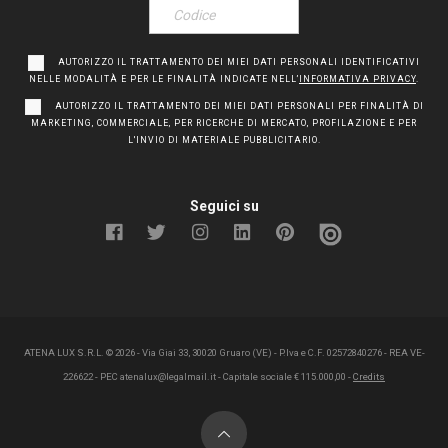
AUTORIZZO IL TRATTAMENTO DEI MIEI DATI PERSONALI IDENTIFICATIVI
NELLE MODALITÀ E PER LE FINALITÀ INDICATE NELL’
INFORMATIVA PRIVACY
.
AUTORIZZO IL TRATTAMENTO DEI MIEI DATI PERSONALI PER FINALITÀ DI
MARKETING, COMMERCIALE, PER RICERCHE DI MERCATO, PROFILAZIONE E PER
L'INVIO DI MATERIALE PUBBLICITARIO.
Seguici su
ATENA LUX S.R.L. ©
2026
- Via Giai 33, 30020 Gruaro (VE) - P.Iva e C.F. 02572840276 - REA VE-
226622 - PEC atenalux@legalmail.it - Capitale sociale € 115.000,00 -
Credits