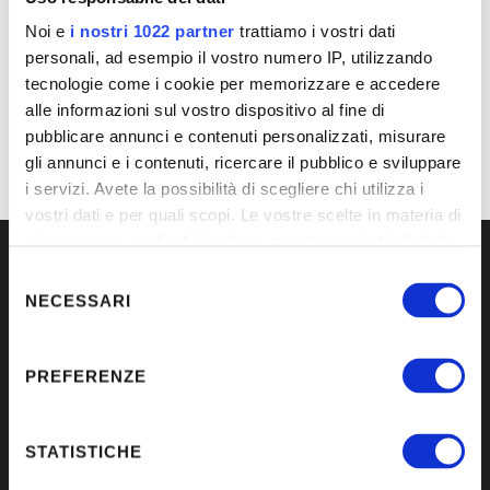
nel settore e passione per lo sviluppo sostenibile, Atena Lux sta
Noi e
i nostri 1022 partner
trattiamo i vostri dati
guidando una trasformazione che promette di plasmare il futuro
personali, ad esempio il vostro numero IP, utilizzando
dell'edilizia in tutto il mondo. Mentre l'iniziativa BIM prende slancio,
tecnologie come i cookie per memorizzare e accedere
Atena Lux riafferma la sua posizione di pioniere nel settore,
alle informazioni sul vostro dispositivo al fine di
ispirando gli altri a seguire l'esempio e ad abbracciare la
rivoluzione digitale nell'edilizia.
pubblicare annunci e contenuti personalizzati, misurare
gli annunci e i contenuti, ricercare il pubblico e sviluppare
i servizi. Avete la possibilità di scegliere chi utilizza i
vostri dati e per quali scopi. Le vostre scelte in materia di
privacy sono applicabili solo su questa proprietà digitale
in cui avete effettuato le vostre scelte. È possibile
Selezione
modificare o revocare il proprio consenso in qualsiasi
del
NECESSARI
momento dalla Dichiarazione sui cookie o facendo clic
consenso
sull'icona di attivazione della privacy.
PREFERENZE
Con il tuo consenso, vorremmo anche:
raccogliere informazioni sulla tua posizione
STATISTICHE
Contatti
geografica, con un'approssimazione di qualche
Via Giai 33, 30020 Gruaro, VE Italia.