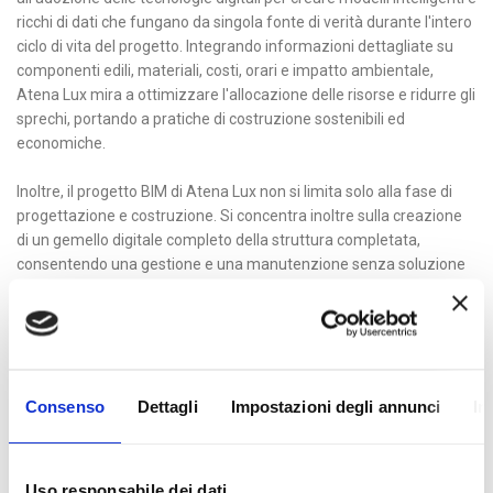
ricchi di dati che fungano da singola fonte di verità durante l'intero
ciclo di vita del progetto. Integrando informazioni dettagliate su
componenti edili, materiali, costi, orari e impatto ambientale,
Atena Lux mira a ottimizzare l'allocazione delle risorse e ridurre gli
sprechi, portando a pratiche di costruzione sostenibili ed
economiche.
Inoltre, il progetto BIM di Atena Lux non si limita solo alla fase di
progettazione e costruzione. Si concentra inoltre sulla creazione
di un gemello digitale completo della struttura completata,
consentendo una gestione e una manutenzione senza soluzione
di continuità. Ciò garantisce che gli edifici continuino a funzionare
con la massima efficienza per molto tempo dopo la costruzione,
favorendo un approccio olistico all'intero ciclo di vita della
struttura.
Consenso
Dettagli
Impostazioni degli annunci
In
Con la sua incessante ricerca dell'innovazione e l'impegno a
spingere i confini della tecnologia, il progetto BIM di Atena Lux è
destinato a diventare un punto di riferimento per l'industria delle
costruzioni. Combinando tecnologia all'avanguardia, esperienza
Uso responsabile dei dati