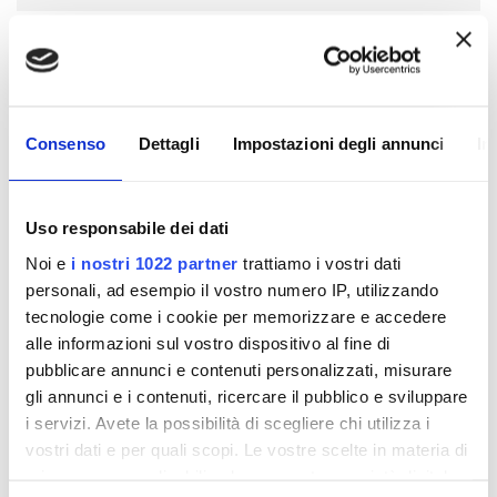
Consenso
Dettagli
Impostazioni degli annunci
In
Uso responsabile dei dati
Noi e
i nostri 1022 partner
trattiamo i vostri dati
personali, ad esempio il vostro numero IP, utilizzando
tecnologie come i cookie per memorizzare e accedere
alle informazioni sul vostro dispositivo al fine di
pubblicare annunci e contenuti personalizzati, misurare
gli annunci e i contenuti, ricercare il pubblico e sviluppare
EXTERNAL SOLUTIONS
i servizi. Avete la possibilità di scegliere chi utilizza i
vostri dati e per quali scopi. Le vostre scelte in materia di
L’illuminazione d’effetto delle facciate rende gli
privacy sono applicabili solo su questa proprietà digitale