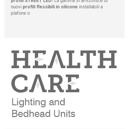
profili STREET LED
! La gamma si arricchisce di
nuovi
profili flessibili in silicone
installabili a
plafone o