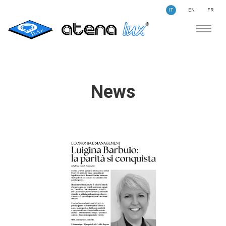
IT
EN
FR
AZIENDA
SOSTENIBILITÀ
CERCA
STORIE
News
NEWS
CONTATTI
ILLUMINAZIONE
AMBITI APPLICATIVI
PRODOTTI
MEDICALE
PRODOTTI