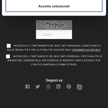
e imposta le tue preferenze nella
sezione dettagli
. Puoi
Accetta selezionati
modificare o ritirare il tuo consenso in qualsiasi momento
dalla Dichiarazione sui cookie.
Utilizziamo i cookie per personalizzare contenuti ed
annunci, per fornire funzionalità dei social media e per
analizzare il nostro traffico. Condividiamo inoltre
informazioni sul modo in cui utilizza il nostro sito con i
AUTORIZZO IL TRATTAMENTO DEI MIEI DATI PERSONALI IDENTIFICATIVI
NELLE MODALITÀ E PER LE FINALITÀ INDICATE NELL’
INFORMATIVA PRIVACY
.
nostri partner che si occupano di analisi dei dati web,
pubblicità e social media, i quali potrebbero combinarle
AUTORIZZO IL TRATTAMENTO DEI MIEI DATI PERSONALI PER FINALITÀ DI
MARKETING, COMMERCIALE, PER RICERCHE DI MERCATO, PROFILAZIONE E PER
con altre informazioni che ha fornito loro o che hanno
L'INVIO DI MATERIALE PUBBLICITARIO.
raccolto dal suo utilizzo dei loro servizi.
Seguici su