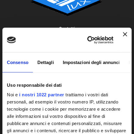
HCL - LUCE UMANOCENTRICA
NORMATIVE
FINITURE E ACCESSORI
Contatti
Via Giai 33, 30020 Gruaro, VE Italia.
+39 0421 760100
+39 0421 760225
info@atenalux.com
Consenso
Dettagli
Impostazioni degli annunci
In
Obblighi informativi per le erogazioni pubbliche: gli aiuti di Stato e
Uso responsabile dei dati
T - PAN
gli aiuti de minimis ricevuti dalla nostra impresa sono contenuti nel
Noi e
i nostri 1022 partner
trattiamo i vostri dati
Registro nazionale degli aiuti di Stato di cui all’art. 52 della L.
personali, ad esempio il vostro numero IP, utilizzando
234/2012
tecnologie come i cookie per memorizzare e accedere
Navigazione
alle informazioni sul vostro dispositivo al fine di
AZIENDA
pubblicare annunci e contenuti personalizzati, misurare
CONTATTI
gli annunci e i contenuti, ricercare il pubblico e sviluppare
DICHIARAZIONE DEI COOKIE